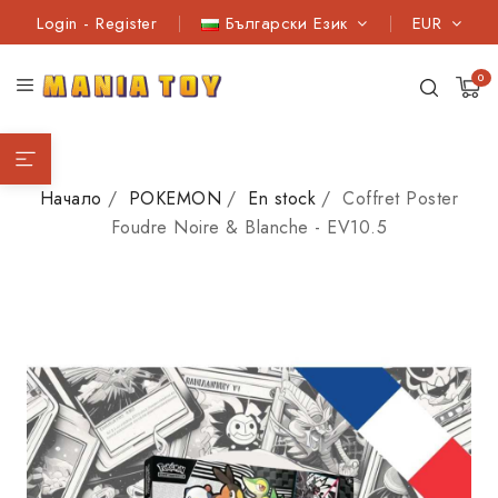
Login
-
Register
Български Език
EUR
0
Начало
POKEMON
En stock
Coffret Poster
Foudre Noire & Blanche - EV10.5