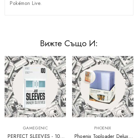
Pokémon Live.
Вижте Също И:
GAMEGENIC
PHOENIX
PERFECT SLEEVES - 100
Phoenix Toploader Deluxe