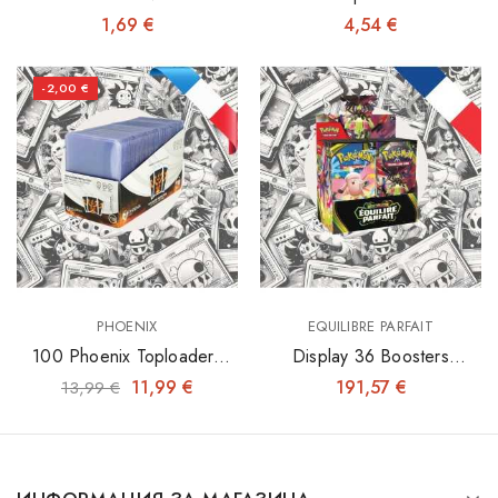
INNER SLEEVES 64X89
3"x4" X25
1,69 €
4,54 €
-2,00 €
PHOENIX
EQUILIBRE PARFAIT
100 Phoenix Toploaders
Display 36 Boosters
3"x4"
Equilibre Parfait - ME03
11,99 €
191,57 €
13,99 €