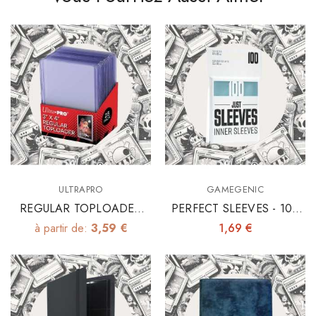
ULTRAPRO
GAMEGENIC
REGULAR TOPLOADER
PERFECT SLEEVES - 100
3"x4" X25
INNER SLEEVES 64X89
à partir de:
3,59 €
1,69 €