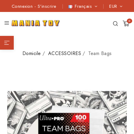
Connexion
-
S'inscrire
Français
EUR
0
Domicile
ACCESSOIRES
Team Bags