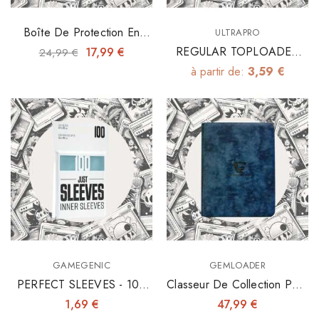
Boîte De Protection En
ULTRAPRO
Acrylique 4mm Pour ETB
REGULAR TOPLOADER
17,99 €
24,99 €
3"x4" X25
à partir de:
3,59 €
GAMEGENIC
GEMLOADER
PERFECT SLEEVES - 100
Classeur De Collection Pour
INNER SLEEVES 64X89
Toploaders 3"x4"
1,69 €
47,99 €