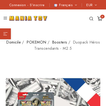
Connexion
-
S'inscrire
Français
EUR
0
Domicile
POKEMON
Boosters
Duopack Héros
Transcendants - M2.5