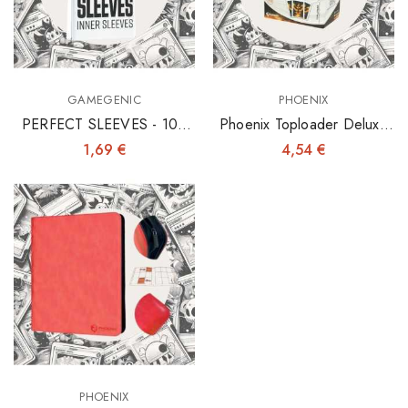
GAMEGENIC
PHOENIX
PERFECT SLEEVES - 100
Phoenix Toploader Deluxe
INNER SLEEVES 64X89
3"x4" X25
1,69 €
4,54 €
PHOENIX