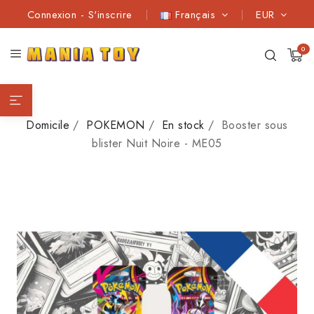
Connexion
-
S'inscrire
Français
EUR
0
Domicile
POKEMON
En stock
Booster sous
blister Nuit Noire - ME05