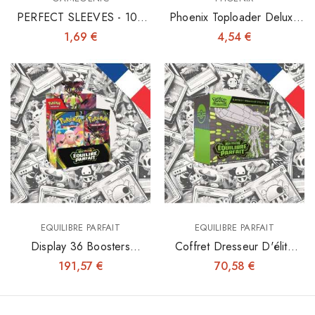
PERFECT SLEEVES - 100
Phoenix Toploader Deluxe
INNER SLEEVES 64X89
3"x4" X25
1,69 €
4,54 €
EQUILIBRE PARFAIT
EQUILIBRE PARFAIT
Display 36 Boosters
Coffret Dresseur D'élite
Equilibre Parfait - ME03
ETB Equilibre Parfait -
191,57 €
70,58 €
ME03