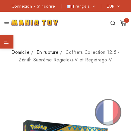
Connexion
-
S'inscrire
Français
EUR
0
Domicile
En rupture
Coffrets Collection 12.5 -
Zénith Suprême Regieleki-V et Regidrago-V