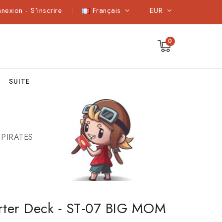
nnexion
-
S'inscrire
Français
EUR
0
SUITE
M PIRATES
arter Deck - ST-07 BIG MOM