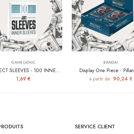
GAMEGENIC
BANDAI
ECT SLEEVES - 100 INNER
Display One Piece - Pillar
SLEEVES 64X89
Strenght (OP3)
1,69 €
à partir de:
90,24 €
PRODUITS
SERVICE CLIENT