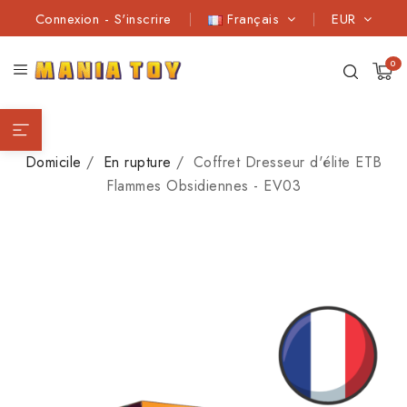
Connexion
-
S'inscrire
Français
EUR
0
Domicile
En rupture
Coffret Dresseur d'élite ETB
Flammes Obsidiennes - EV03