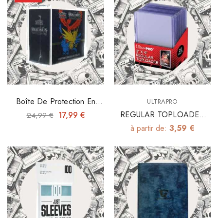
Boîte De Protection En
ULTRAPRO
Acrylique 4mm Pour ETB
REGULAR TOPLOADER
17,99 €
24,99 €
3"x4" X25
à partir de:
3,59 €