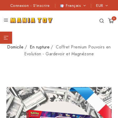
Connexion
-
S'inscrire
Français
EUR
0
Domicile
En rupture
Coffret Premium Pouvoirs en
Evolution - Gardevoir et Magnézone