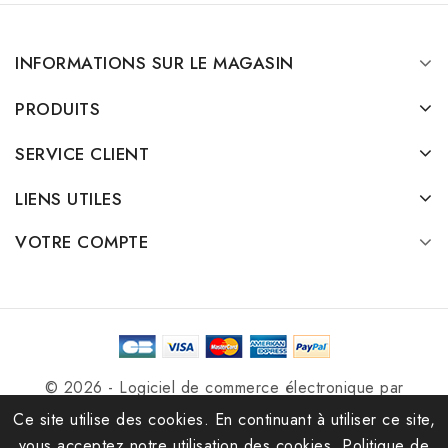
INFORMATIONS SUR LE MAGASIN
PRODUITS
SERVICE CLIENT
LIENS UTILES
VOTRE COMPTE
© 2026 - Logiciel de commerce électronique par
PrestaShop™
Ce site utilise des cookies. En continuant à utiliser ce site,
vous acceptez notre utilisation des cookies.
Politique de