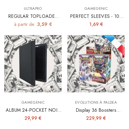
ULTRAPRO
GAMEGENIC
REGULAR TOPLOADER
PERFECT SLEEVES - 100
3"x4" X25
INNER SLEEVES 64X89
à partir de:
3,59 €
1,69 €
GAMEGENIC
EVOLUTIONS À PALDEA
ALBUM 24-POCKET NOIR
Display 36 Boosters
- Fermeture Élastique
Evolutions À Paldea - EV02
29,99 €
229,99 €