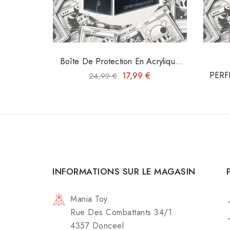
Boîte De Protection En Acrylique
4mm Pour ETB
PERF
17,99 €
24,99 €
INFORMATIONS SUR LE MAGASIN
Mania Toy
Rue Des Combattants 34/1
4357 Donceel