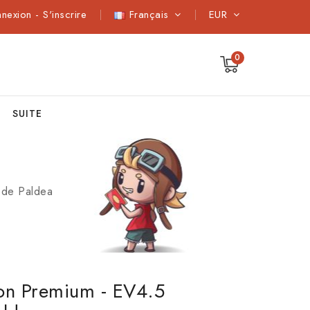
nnexion
-
S'inscrire
Français
EUR
0
SUITE
 de Paldea
ion Premium - EV4.5