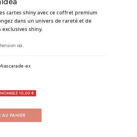
aldea
des cartes shiny avec ce coffret premium
ongez dans un univers de rareté et de
 exclusives shiny.
xtension
ici.
Miascarade-ex
NOMISEZ 10,00 €
 AU PANIER