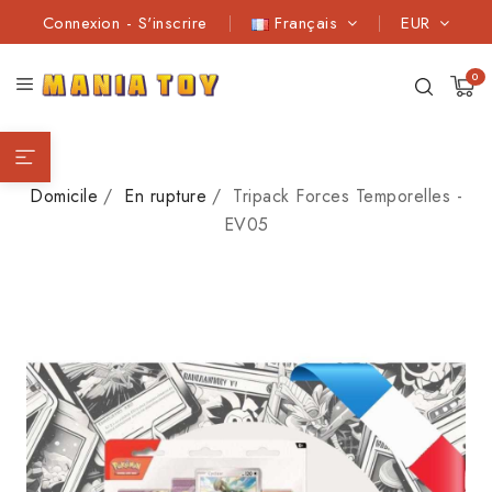
Connexion
-
S'inscrire
Français
EUR
0
Domicile
En rupture
Tripack Forces Temporelles -
EV05