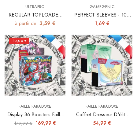
ULTRAPRO
GAMEGENIC
REGULAR TOPLOADER
PERFECT SLEEVES - 100
3"x4" X25
INNER SLEEVES 64X89
à partir de:
3,59 €
1,69 €
-10,00 €
FAILLE PARADOXE
FAILLE PARADOXE
Display 36 Boosters Faille
Coffret Dresseur D'élite
Paradoxe - EV04
ETB Faille Paradoxe - EV04
169,99 €
54,99 €
179,99 €