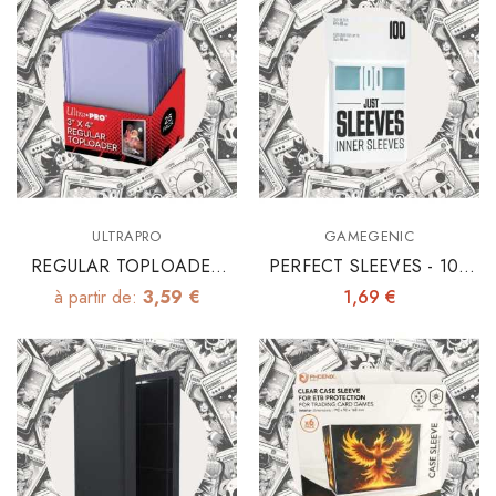
ULTRAPRO
GAMEGENIC
REGULAR TOPLOADER
PERFECT SLEEVES - 100
3"x4" X25
INNER SLEEVES 64X89
à partir de:
3,59 €
1,69 €