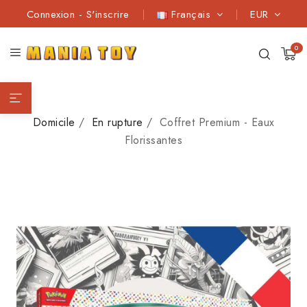
Connexion
-
S'inscrire
Français
EUR
0
Domicile
En rupture
Coffret Premium - Eaux
Florissantes