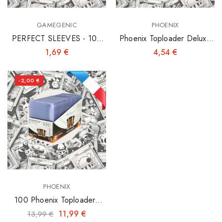
GAMEGENIC
PHOENIX
PERFECT SLEEVES - 100
Phoenix Toploader Deluxe
INNER SLEEVES 64X89
3"x4" X25
1,69 €
4,54 €
-2,00 €
PHOENIX
100 Phoenix Toploaders
3"x4"
11,99 €
13,99 €