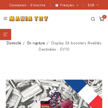
Connexion
-
S'inscrire
Français
EUR
0
Domicile
En rupture
Display 36 boosters Rivalités
Destinées - EV10