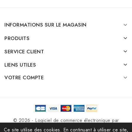
INFORMATIONS SUR LE MAGASIN
PRODUITS
SERVICE CLIENT
LIENS UTILES
VOTRE COMPTE
© 2026 - Logiciel de commerce électronique par
PrestaShop™
Ce site utilise des cookies. En continuant à utiliser ce site,