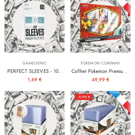
GAMEGENIC
POKEMON COMPANY
PERFECT SLEEVES - 100
Coffret Pokemon Premium -
INNER SLEEVES 64X89
Carmadura EX
1,69 €
49,99 €
-2,00 €