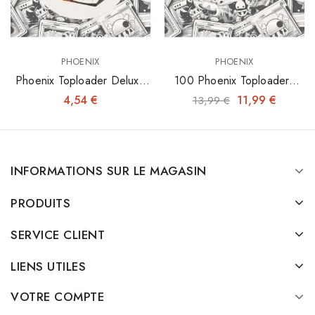
PHOENIX
PHOENIX
Phoenix Toploader Deluxe
100 Phoenix Toploaders
3"x4" X25
3"x4"
4,54 €
11,99 €
13,99 €
INFORMATIONS SUR LE MAGASIN
PRODUITS
SERVICE CLIENT
LIENS UTILES
VOTRE COMPTE