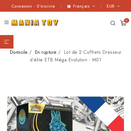
Connexion
-
S'inscrire
Français
EUR
0
Domicile
En rupture
Lot de 2 Coffrets Dresseur
d'élite ETB Méga Evolution - M01