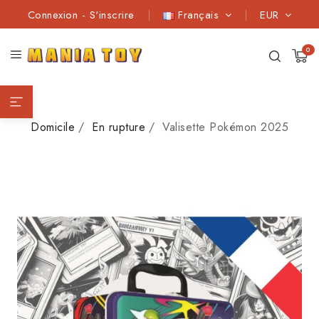
Connexion
-
S'inscrire
Français
EUR
0
Domicile
En rupture
Valisette Pokémon 2025