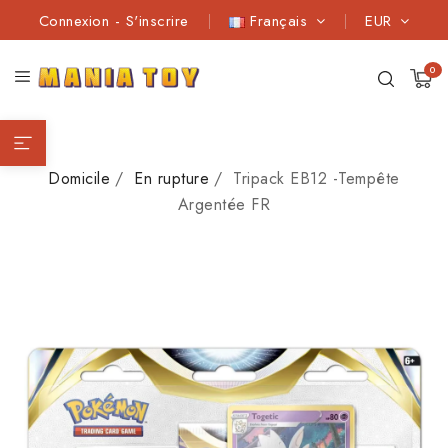
Connexion
-
S'inscrire
Français
EUR
0
Domicile
En rupture
Tripack EB12 -Tempête
Argentée FR