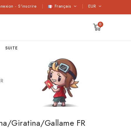
nnexion
-
S'inscrire
Français
EUR
0
SUITE
FR
sma/Giratina/Gallame FR