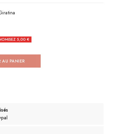
iratina
OMISEZ 5,00 €
 AU PANIER
isés
ypal