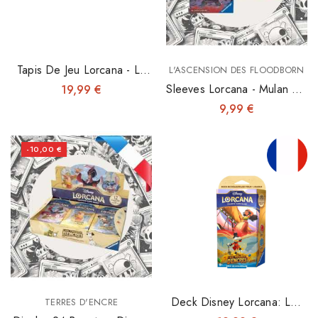
Tapis De Jeu Lorcana - La
L'ASCENSION DES FLOODBORN
Bête Ou Winnie
Sleeves Lorcana - Mulan Ou
19,99 €
Sisu
9,99 €
-10,00 €
Deck Disney Lorcana: Les
TERRES D'ENCRE