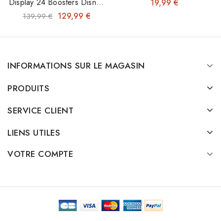
Terres D'Encre
Display 24 Boosters Disney
19,99 €
Lorcana: Les Terres
129,99 €
139,99 €
D'Encre
INFORMATIONS SUR LE MAGASIN
PRODUITS
SERVICE CLIENT
LIENS UTILES
VOTRE COMPTE