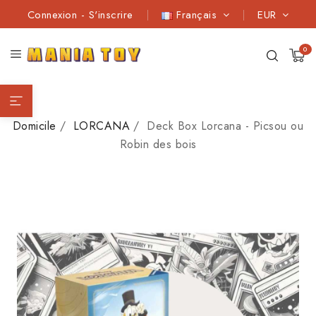
Connexion
-
S'inscrire
Français
EUR
0
Domicile
LORCANA
Deck Box Lorcana - Picsou ou
Robin des bois