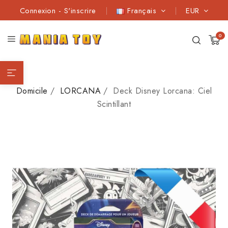
Connexion
-
S'inscrire
Français
EUR
0
Domicile
LORCANA
Deck Disney Lorcana: Ciel
Scintillant