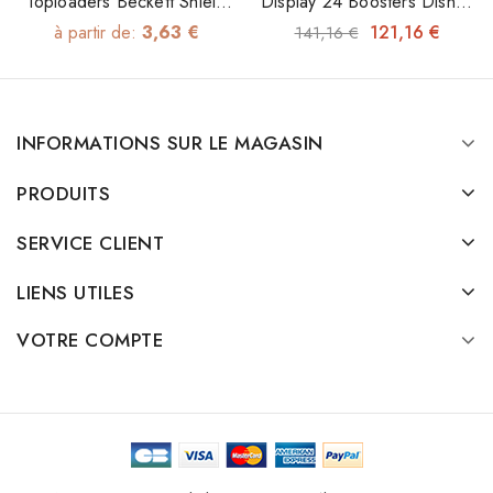
Toploaders Beckett Shield
Display 24 Boosters Disney
35pt
Lorcana: Ciel Scintillant
à partir de:
3,63 €
121,16 €
141,16 €
INFORMATIONS SUR LE MAGASIN
PRODUITS
SERVICE CLIENT
LIENS UTILES
VOTRE COMPTE