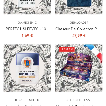
GAMEGENIC
GEMLOADER
PERFECT SLEEVES - 100
Classeur De Collection Pour
INNER SLEEVES 64X89
Toploaders 3"x4"
1,69 €
47,99 €
-20,00 €
BECKETT SHIELD
CIEL SCINTILLANT