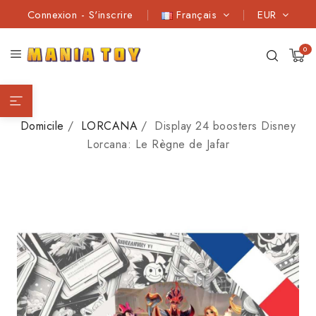
Connexion
-
S'inscrire
Français
EUR
0
Domicile
LORCANA
Display 24 boosters Disney
Lorcana: Le Règne de Jafar