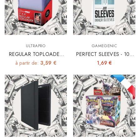
ULTRAPRO
GAMEGENIC
REGULAR TOPLOADER
PERFECT SLEEVES - 100
3"x4" X25
INNER SLEEVES 64X89
à partir de:
3,59 €
1,69 €