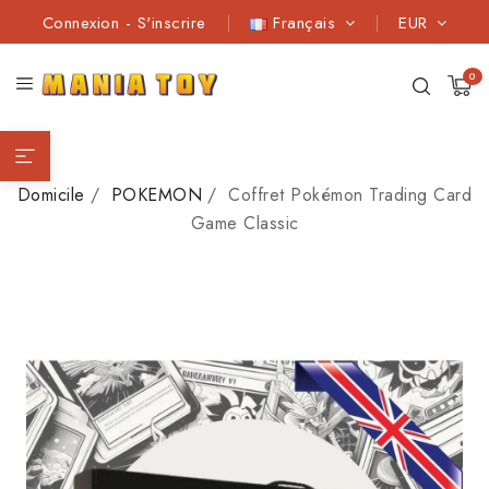
Connexion
-
S'inscrire
Français
EUR
0
Domicile
POKEMON
Coffret Pokémon Trading Card
Game Classic