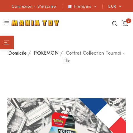
Connexion
-
S'inscrire
Français
EUR
0
Domicile
POKEMON
Coffret Collection Tournoi -
Lilie