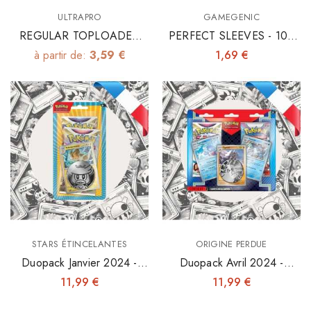
ULTRAPRO
GAMEGENIC
REGULAR TOPLOADER
PERFECT SLEEVES - 100
3"x4" X25
INNER SLEEVES 64X89
à partir de:
3,59 €
1,69 €
STARS ÉTINCELANTES
ORIGINE PERDUE
Duopack Janvier 2024 -
Duopack Avril 2024 -
Stars Etincelantes & Ecarlate
Origine Perdue & Evolutions
11,99 €
11,99 €
Et Violet
À Paldea