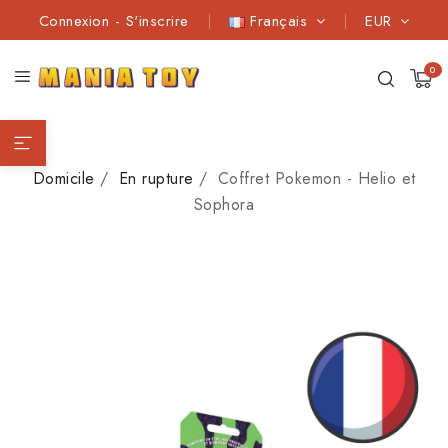
Connexion
-
S'inscrire
Français
EUR
0
Domicile
En rupture
Coffret Pokemon - Helio et
Sophora