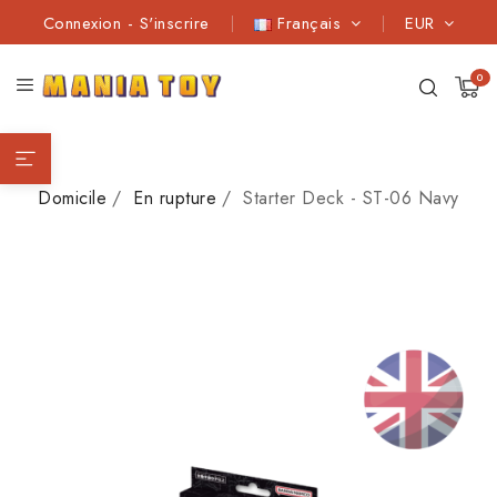
Connexion
-
S'inscrire
Français
EUR
0
Domicile
En rupture
Starter Deck - ST-06 Navy