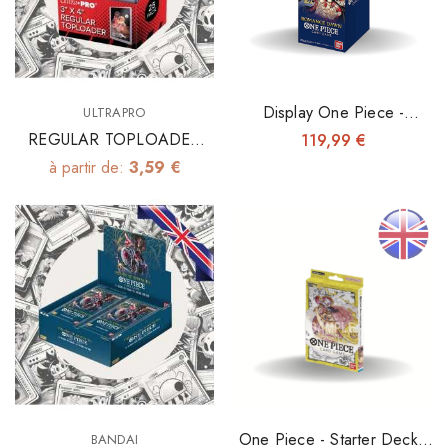
Display One Piece -
ULTRAPRO
Romance Dawn
REGULAR TOPLOADER
119,99 €
3"x4" X25
à partir de:
3,59 €
One Piece - Starter Deck -
BANDAI